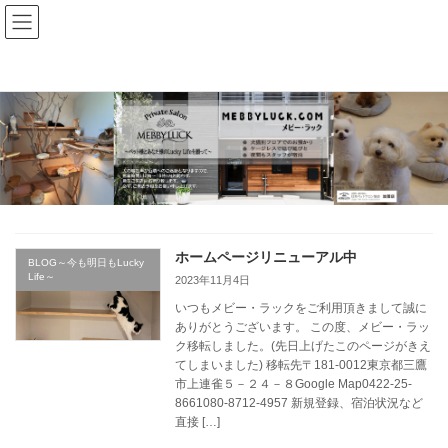
コ
ナ
ン
ビ
テ
ゲ
ン
ー
ツ
シ
へ
ョ
ス
ン
キ
に
ッ
移
プ
動
ホームページリニューアル中
BLOG～今も明日もLucky
Life～
2023年11月4日
いつもメビー・ラックをご利用頂きまして誠に
ありがとうございます。 この度、メビー・ラッ
ク移転しました。(先日上げたこのページがきえ
てしまいました) 移転先〒181-0012東京都三鷹
市上連雀５－２４－８Google Map0422-25-
8661080-8712-4957 新規登録、宿泊状況など
直接 […]