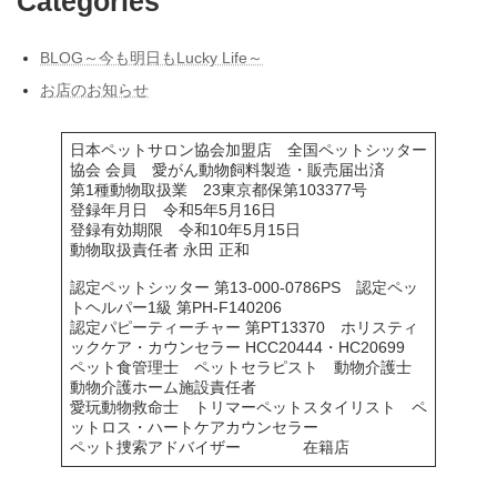
Categories
BLOG～今も明日もLucky Life～
お店のお知らせ
日本ペットサロン協会加盟店 全国ペットシッター
協会 会員 愛がん動物飼料製造・販売届出済
第1種動物取扱業 23東京都保第103377号
登録年月日 令和5年5月16日
登録有効期限 令和10年5月15日
動物取扱責任者 永田 正和
認定ペットシッター 第13-000-0786PS 認定ペッ
トヘルパー1級 第PH-F140206
認定パピーティーチャー 第PT13370 ホリスティ
ックケア・カウンセラー HCC20444・HC20699
ペット食管理士 ペットセラピスト 動物介護士
動物介護ホーム施設責任者
愛玩動物救命士 トリマーペットスタイリスト ペ
ットロス・ハートケアカウンセラー
ペット捜索アドバイザー 在籍店