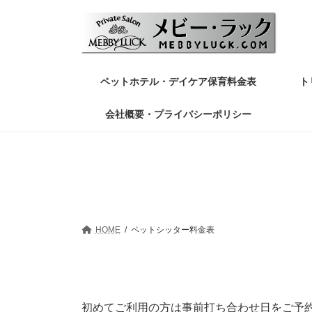
コ
ナ
ン
ビ
テ
ゲ
ン
ー
ツ
シ
へ
ョ
ペットホテル・デイケア保育料金表
ト
ス
ン
キ
に
会社概要・プライバシーポリシー
ッ
移
プ
動
HOME
ペットシッター料金表
初めてご利用の方は事前打ち合わせ日をご予