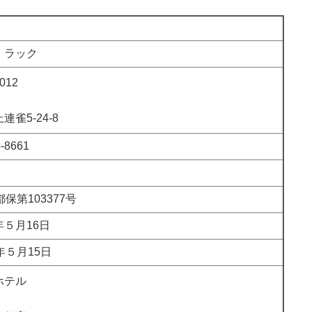
・ラック
012
連雀5-24-8
5-8661
都保第103377号
５月16日
年５月15日
ホテル