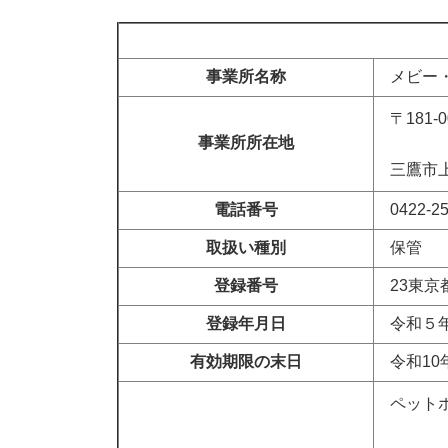
事業所名称
メビー
〒181-0
事業所所在地
三鷹市上
電話番号
0422-2
取扱い種別
保管
登録番号
23東京
登録年月日
令和５年
有効期限の末日
令和10
ペット